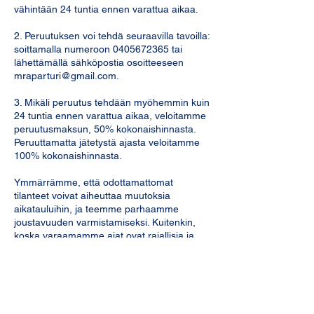
vähintään 24 tuntia ennen varattua aikaa.
2. Peruutuksen voi tehdä seuraavilla tavoilla:
soittamalla numeroon 0405672365 tai
lähettämällä sähköpostia osoitteeseen
mraparturi@gmail.com.
3. Mikäli peruutus tehdään myöhemmin kuin
24 tuntia ennen varattua aikaa, veloitamme
peruutusmaksun, 50% kokonaishinnasta.
Peruuttamatta jätetystä ajasta veloitamme
100% kokonaishinnasta.
Ymmärrämme, että odottamattomat
tilanteet voivat aiheuttaa muutoksia
aikatauluihin, ja teemme parhaamme
joustavuuden varmistamiseksi. Kuitenkin,
koska varaamamme ajat ovat rajallisia ja
suosittuja, pyydämme ystävällisesti, että
kunnioitat peruuttamisehtojamme.
Mikäli sinulla on kysyttävää tai tarvitset apua
ajanvarauksen peruuttamisessa, ota