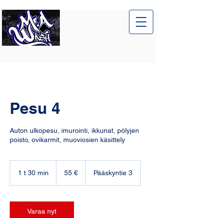
Pesu 4
Auton ulkopesu, imurointi, ikkunat, pölyjen
poisto, ovikarmit, muoviosien käsittely
55
euroa
1 t 30 min
1
55 €
Pääskyntie 3
3
0
m
i
Varaa nyt