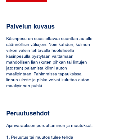
n
Palvelun kuvaus
Käsinpesu on suositeltavaa suorittaa autolle
säännöllisin väliajoin. Noin kahden, kolmen
viikon välein tehtävällä huolellisella
käsinpesulla pystytään välttämään
mahdollisen lian (kuten pihkan tai lintujen
jätösten) palamista kiinni auton
maalipintaan. Pahimmissa tapauksissa
linnun uloste ja pihka voivat kuluttaa auton
Peruutusehdot
Ajanvarauksen peruuttaminen ja muutokset:
1. Peruutus tai muutos tulee tehdä